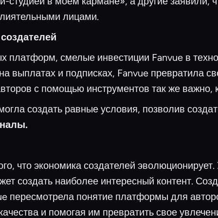
студией в моем кармане», а другие заявили, чт
влиятельными лицами.
 создателей
ых платформ, смелые инвестиции Fanvue в техно
 на выплатах и подписках, Fanvue превратила 
второв с помощью инструментов так же важно, к
омогла создать равные условия, позволив созд
оналы.
го, что экономика создателей эволюционирует. У
ожет создать наиболее интересный контент. Соз
ue пересмотрела понятие платформы для автор
качества и помогая им превратить свое увлечен