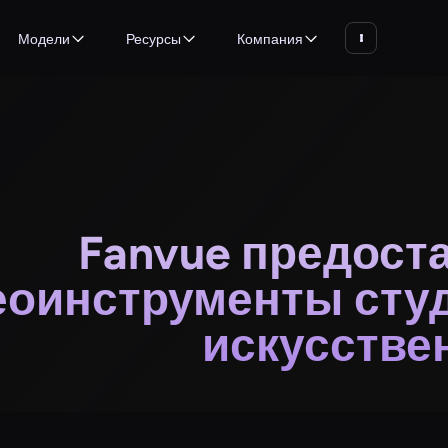
Модели
Ресурсы
Компания
Fanvue предост
оинструменты студ
искусстве