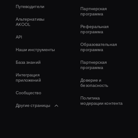
Путеводители
Партнерская
программа
Альтернативы
AKOOL
Реферальная
программа
API
Образовательная
Наши инструменты
программа
База знаний
Партнерская
программа
Интеграция
приложений
Доверие и
безопасность
Сообщество
Политика
модерации контента
Другие страницы
Live Cam Ai Avatar
Live Avatar For
Streaming