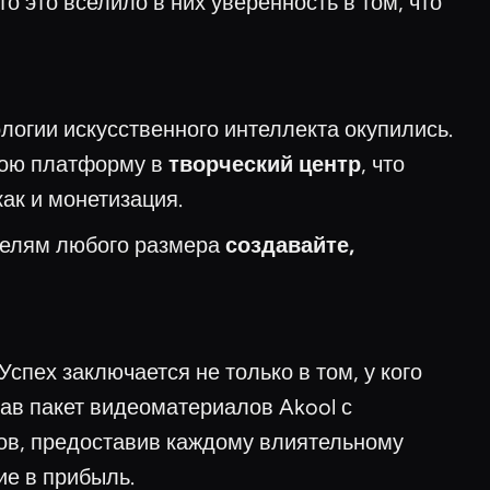
о это вселило в них уверенность в том, что
логии искусственного интеллекта окупились.
свою платформу в
творческий центр
, что
ак и монетизация.
ателям любого размера
создавайте,
спех заключается не только в том, у кого
дав пакет видеоматериалов Akool с
ов, предоставив каждому влиятельному
ие в прибыль.