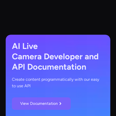
AI Live
Camera
Developer and
API Documentation
Create content programmatically with our easy
to use API
View Documentation