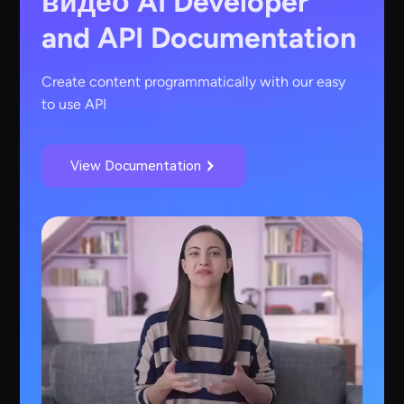
видео AI
Developer
and API Documentation
Create content programmatically with our easy
to use API
View Documentation