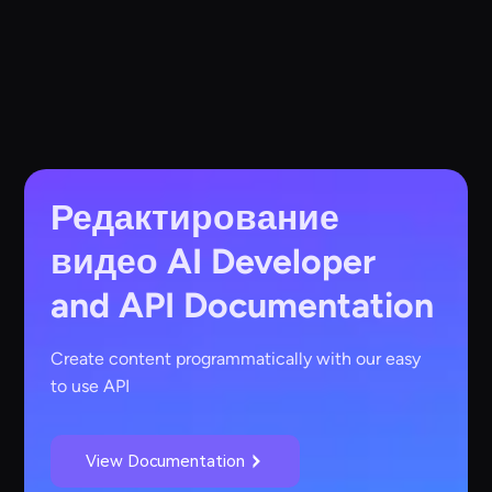
Редактирование
видео AI
Developer
and API Documentation
Create content programmatically with our easy
to use API
View Documentation