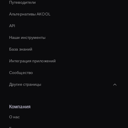
Путеводители
Альтернативы AKOOL
API
Наши инструменты
База знаний
Интеграция приложений
Сообщество
Другие страницы
Holographic Display Ai
Компания
Инструмент для транскрипции видео AI
О нас
Interactive Ai Avatar