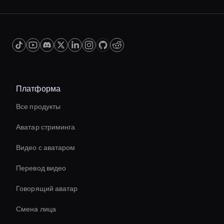
content searchability, and streamlining content
creation processes. It enables you to reach a
wider audience, including those with hearing
impairments, and provides valuable insights
through searchable transcripts of your video
content.
Платформа
Все продукты
Аватар стриминга
Видео с аватаром
Перевод видео
Говорящий аватар
Смена лица