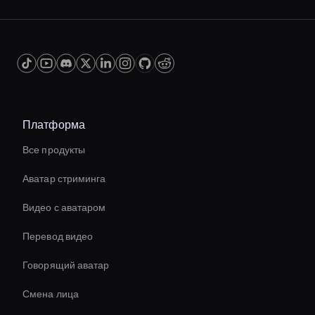
industries, such as marketing, filmmaking, and
content creation. They provide a cost-effective
and efficient solution for enhancing video
content, enabling businesses to produce high-
quality visuals without extensive resources.
Платформа
Все продукты
Аватар стриминга
Видео с аватаром
Перевод видео
Говорящий аватар
Смена лица