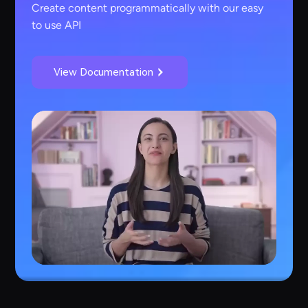
Create content programmatically with our easy
to use API
View Documentation