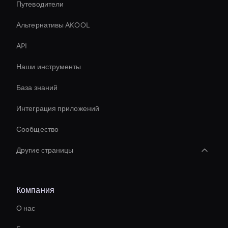
Путеводители
Альтернативы AKOOL
API
Наши инструменты
База знаний
Интеграция приложений
Сообщество
Другие страницы
Entertainment Ai Avatar
Компания
Holographic Virtual Assistant
О нас
Real-Time Ai Video