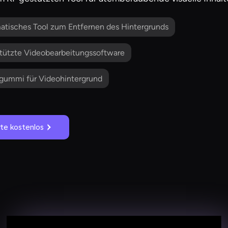
tisches Tool zum Entfernen des Hintergrunds
tützte Videobearbeitungssoftware
gummi für Videohintergrund
rte kostenlos