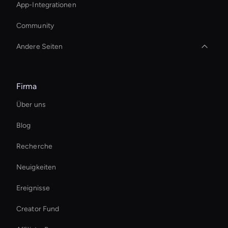
App-Integrationen
Community
Andere Seiten
Zoom Ai Avatar
Firma
Ai Avatar In Retail
Über uns
Meeting Avatar
Blog
Smart Ai Avatar
Recherche
KI-Video-Thumbnail-Generator
Neuigkeiten
Steigern Sie den Umsatz von Ecomm sofort
Ereignisse
AI-Werkzeug zum Zuschneiden von Videos
Creator Fund
Autonomous Ai Avatar