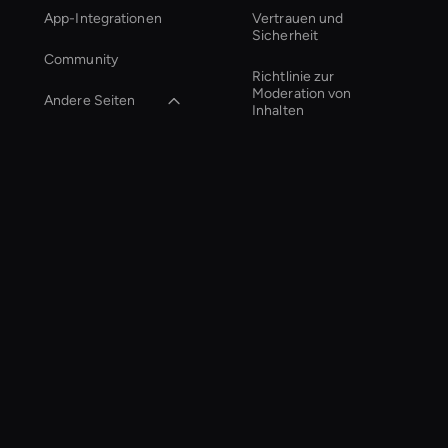
App-Integrationen
Vertrauen und
Sicherheit
Community
Richtlinie zur
Moderation von
Andere Seiten
Inhalten
conversational ai
avatar
AI-
Videofolorierungswerkzeug
Virtual Camera Ai
Virtual Assistant For
Business
AI-Video-
Seitenverhältnis
AI-
Videobearbeitungswerkzeug