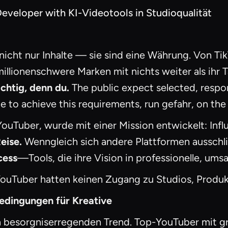
eveloper with KI-Videotools in Studioqualität
icht nur Inhalte — sie sind eine Währung. Von Ti
ionenschwere Marken mit nichts weiter als ihr Ta
ichtig, denn du.
The public expect selected, respo
e to achieve this requirements, run gefahr, on the
YouTuber, wurde mit einer Mission entwickelt: Inf
eise.
Wenngleich sich andere Plattformen ausschlie
cess
—Tools, die ihre Vision in professionelle, um
 YouTuber hatten keinen Zugang zu Studios, Prod
edingungen für Kreative
besorgniserregenden Trend. Top-YouTuber mit gr