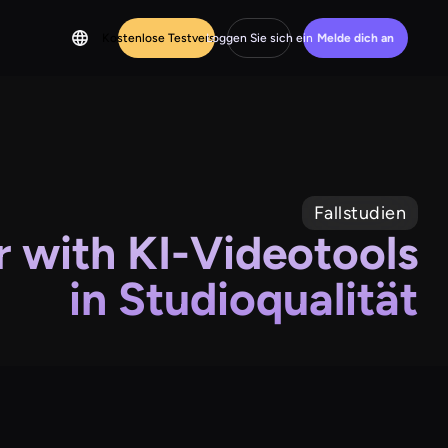
Kostenlose Testversion
Loggen Sie sich ein
Melde dich an
Fallstudien
 with KI-Videotools
in Studioqualität