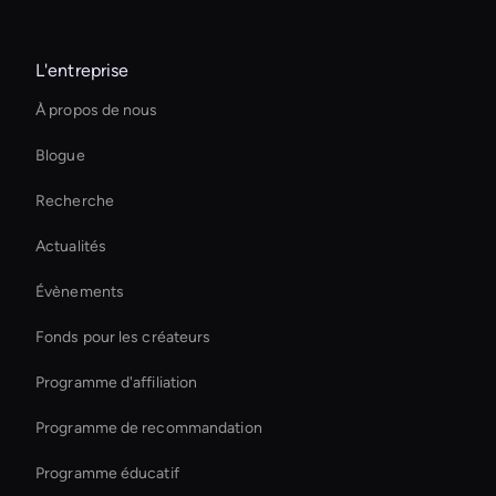
Live Streaming Avatar
L'entreprise
Autonomous Ai Avatar
À propos de nous
Solutions d'IA interactives pour les avatars
Blogue
conversational ai avatar
Recherche
Holographic Display Ai
Actualités
Ai Avatar Live Chat
Évènements
Entertainment Ai Avatar
Fonds pour les créateurs
Créez des vidéos de formation sur l'IA
Programme d'affiliation
Programme de recommandation
Programme éducatif