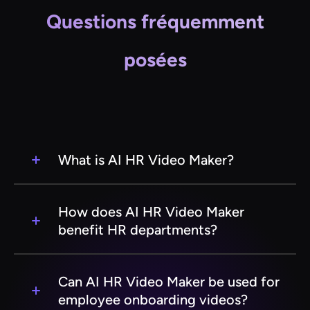
Questions fréquemment
posées
What is AI HR Video Maker?
AI HR Video Maker is a cutting-edge SaaS tool
designed to help human resources departments
How does AI HR Video Maker
create engaging and informative HR videos
benefit HR departments?
using artificial intelligence. It simplifies the
video production process, making it accessible
AI HR Video Maker streamlines the video
to HR professionals without technical expertise.
creation process, allowing HR teams to produce
Can AI HR Video Maker be used for
high-quality videos quickly and efficiently. This
employee onboarding videos?