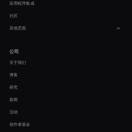
应用程序集成
社区
其他页面
Ai Avatar For Video Calls
公司
Ai Avatar Conferencing
关于我们
Hr Ai Avatar
博客
Ai Avatar For Zoom Meetings
研究
AI 体育视频编辑器
新闻
Live Streaming Avatar
活动
Real-Time Virtual Human
创作者基金
Ai Avatar For Corporate