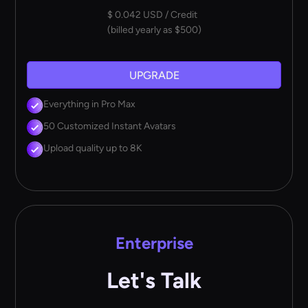
$ 0.042 USD / Credit
(billed yearly as $500)
UPGRADE
Everything in Pro Max
50 Customized Instant Avatars
Upload quality up to 8K
Enterprise
Let's Talk