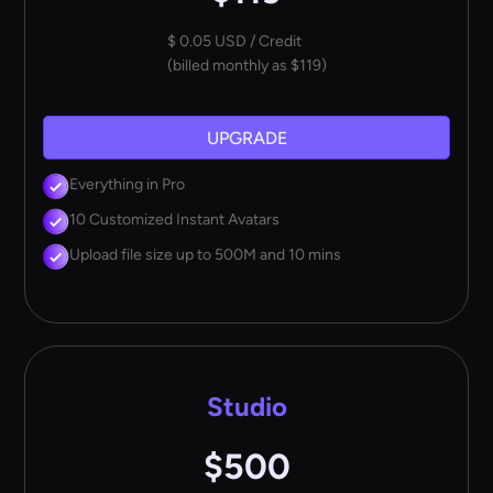
$ 0.05 USD / Credit
(billed monthly as $119)
UPGRADE
Everything in Pro
10 Customized Instant Avatars
Upload file size up to 500M and 10 mins
Studio
$500