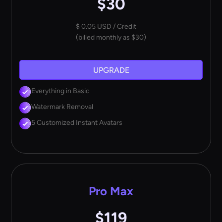
$30
$ 0.05 USD / Credit
(billed monthly as $30)
UPGRADE
Everything in Basic
Watermark Removal
5 Customized Instant Avatars
Pro Max
$119