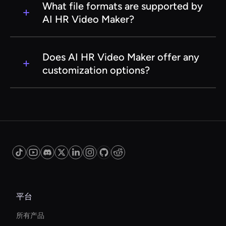
needs.
to suggest engaging content, visuals, and audio
What file formats are supported by
elements. It also offers features like animations
AI HR Video Maker?
and interactive elements to capture and
maintain the audience's attention.
AI HR Video Maker supports a wide range of
video file formats, including MP4, AVI, and
Does AI HR Video Maker offer any
MOV, ensuring compatibility with various
customization options?
platforms and devices. This flexibility allows HR
teams to share videos seamlessly across
Yes, AI HR Video Maker provides extensive
different channels.
customization options, allowing users to tailor
videos to their specific needs. Users can adjust
elements such as text, images, colors, and
branding to align with their organization's
identity and messaging.
平台
所有产品