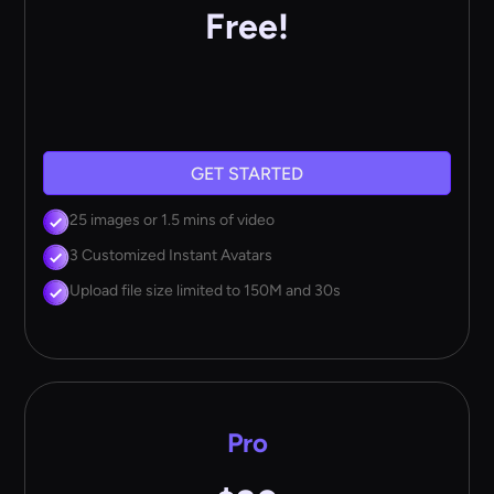
Free!
GET STARTED
25 images or 1.5 mins of video
3 Customized Instant Avatars
Upload file size limited to 150M and 30s
Pro