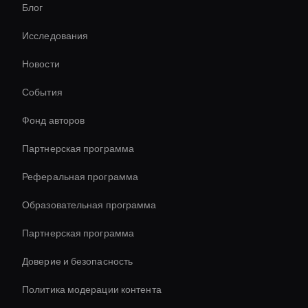
Блог
Изменитель скорости видео с искусственным
интеллектом
Исследования
Ai Avatar For Customer Service
Новости
Virtual Spokesperson For Branding
События
Virtual Reality Avatar
Фонд авторов
Средство для удаления фона видео AI
Партнерская программа
Реферальная программа
Образовательная программа
Партнерская программа
Доверие и безопасность
Политика модерации контента