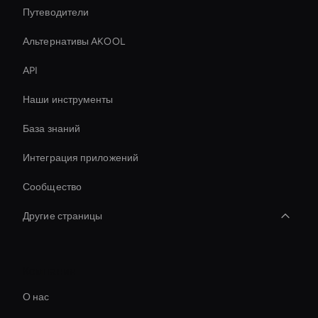
Путеводители
Альтернативы AKOOL
API
Наши инструменты
База знаний
Интеграция приложений
Сообщество
Другие страницы
Video Conferencing Ai
Компания
Healthcare Ai Avatar
О нас
Meeting Avatar