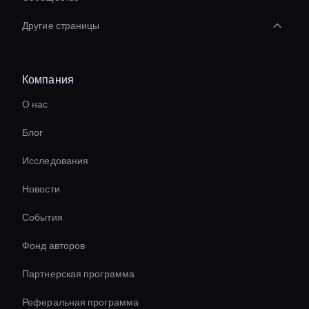
Другие страницы
Создатель видео AI HR
Компания
Streaming Ai Avatar For Youtube
О нас
Ai Avatar For E-Commerce
Блог
Interactive Ai Avatar
Исследования
Interactive Hologram
Новости
Autonomous Ai Avatar
События
Zoom Ai Avatar
Фонд авторов
Holographic Ai Avatar
Партнерская программа
Реферальная программа