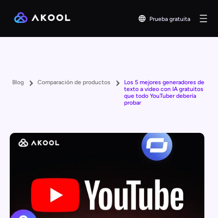
Prueba gratuita
Blog
Comparación de productos
Los 5 mejores generadores de
texto a video con IA gratuitos
que todo YouTuber debería
probar