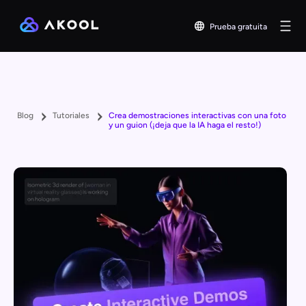
Prueba gratuita
Blog
Tutoriales
Crea demostraciones interactivas con una foto
y un guion (¡deja que la IA haga el resto!)