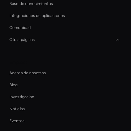
Base de conocimientos
Integraciones de aplicaciones
Comunidad
Otras páginas
Personalized Ai Avatar For Online Learning
Empresa
Interactive Ai Avatar
Acerca de nosotros
Virtual Events Ai Avatar
Blog
Herramienta de edición de vídeo con IA
Investigación
Live Ai Avatar
Noticias
Holographic Avatar For Retail Stores
Eventos
Autonomous Ai Avatar