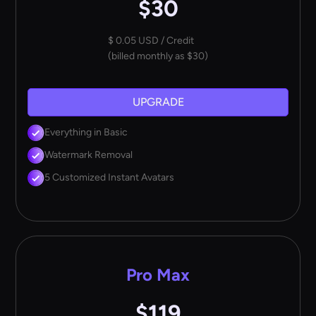
$30
$ 0.05 USD / Credit
(billed monthly as $30)
UPGRADE
Everything in Basic
Watermark Removal
5 Customized Instant Avatars
Pro Max
$119