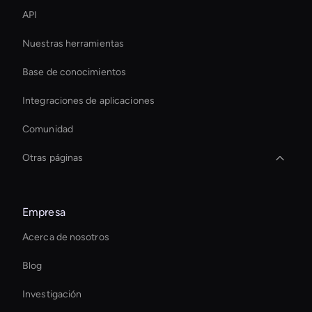
API
Nuestras herramientas
Base de conocimientos
Integraciones de aplicaciones
Comunidad
Otras páginas
How To Create A Live Ai Avatar
Empresa
Best Real-Time Ai Avatar Software
Acerca de nosotros
Herramienta de coloración de vídeo con IA
Blog
Live Avatar For Streaming
Investigación
3d Holographic Avatar