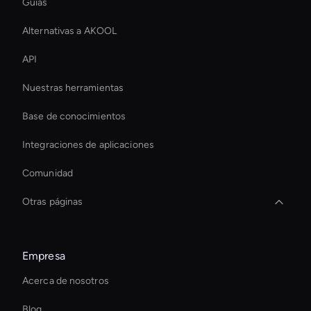
Guías
Alternativas a AKOOL
API
Nuestras herramientas
Base de conocimientos
Integraciones de aplicaciones
Comunidad
Otras páginas
Smart Ai Avatar
Empresa
Ai Avatar For Zoom Meetings
Acerca de nosotros
Editor de videoclips con IA
Blog