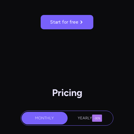
Start for free
Pricing
MONTHLY
YEARLY
-30%