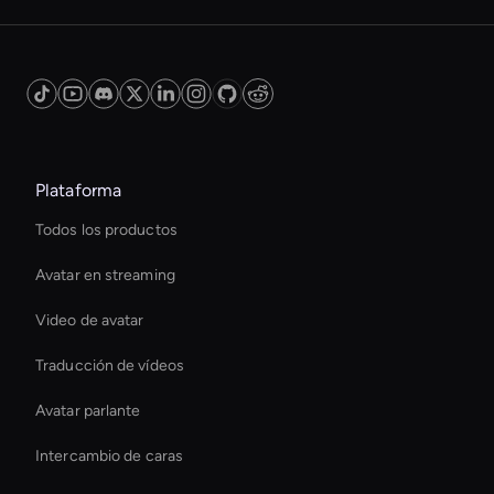
significantly boost your social media
engagement. Memes are a powerful tool for
capturing attention, driving interaction, and
encouraging shares, which can lead to
increased visibility and a larger audience reach.
Plataforma
Todos los productos
Avatar en streaming
Video de avatar
Traducción de vídeos
Avatar parlante
Intercambio de caras