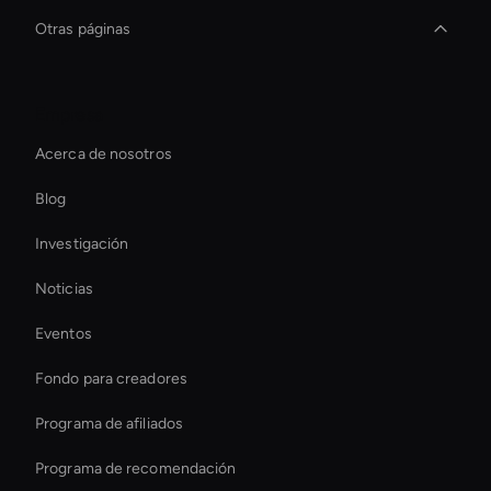
Otras páginas
Decision-Making Ai Avatar
Empresa
Autonomous Ai Avatar
Acerca de nosotros
Interactive Digital Assistant
Blog
Live Ai Presenter
Investigación
Virtual Events Ai Avatar
Noticias
Smart Ai Avatar
Eventos
Meeting Avatar
Fondo para creadores
Virtual Spokesperson For Branding
Programa de afiliados
Programa de recomendación