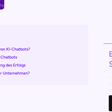
von KI-Chatbots?
I-Chatbots
ng des Erfolgs
Ihr Unternehmen?
A
N
b