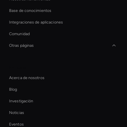
Base de conocimientos
Integraciones de aplicaciones
Comunidad
Otras páginas
Relación de aspecto de vídeo AI
Empresa
How To Create A Live Ai Avatar
Acerca de nosotros
Generador de memes de vídeo con IA
Blog
Smart Ai Avatar
Investigación
conversational ai avatar
Noticias
Creador de transiciones de vídeo con IA
Eventos
Live Streaming Avatar