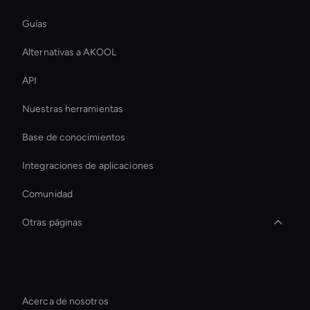
Guías
Alternativas a AKOOL
API
Nuestras herramientas
Base de conocimientos
Integraciones de aplicaciones
Comunidad
Otras páginas
Ai Avatar For Business
Empresa
conversational ai avatar
Acerca de nosotros
Herramienta estabilizadora de video AI