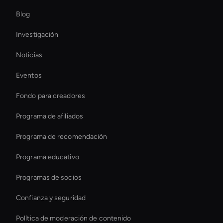
Blog
Transferencia de estilo de vídeo mediante IA
Investigación
Self-Learning Ai Avatar
Noticias
Holographic Display Ai
Eventos
Conversational Ai Avatar
Fondo para creadores
Editor de vídeo deportivo con IA
Programa de afiliados
Programa de recomendación
Programa educativo
Programas de socios
Confianza y seguridad
Política de moderación de contenido