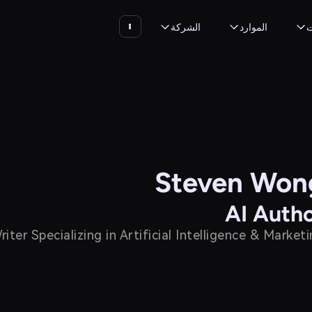
ت
الموارد
الشركة
Steven Won
AI Auth
ter Specializing in Artificial Intelligence & Market