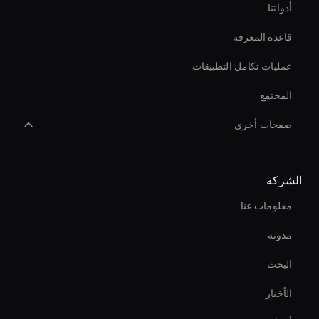
أدواتنا
قاعدة المعرفة
عمليات تكامل التطبيقات
المجتمع
صفحات أخرى
Augmented Reality Avatar
الشركة
Virtual Spokesperson For Branding
معلومات عنا
Self-Learning Ai Avatar
مدونة
Ai Avatar For Video Calls
البحث
Ai Avatar For Zoom Meetings
الأخبار
Personalized Ai Avatar For Online Learning