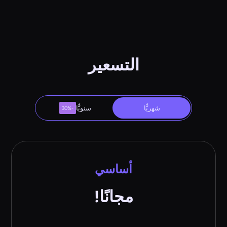
التسعير
شهريًّا
سنويًّا
-30%
أساسي
مجانًا!