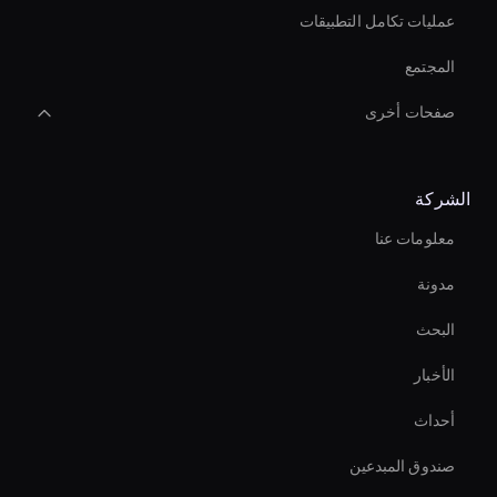
عمليات تكامل التطبيقات
المجتمع
صفحات أخرى
Hr Ai Avatar
الشركة
Enterprise Solutions For Ai Avatars
معلومات عنا
Meeting Avatar
مدونة
Live Streaming Avatar
البحث
العرض التوضيحي لصانع الفيديو بالذكاء الاصطناعي
الأخبار
أداة تبديل الوجه بالذكاء الاصطناعي
أحداث
Interactive Digital Assistant
صندوق المبدعين
Holographic Display Ai