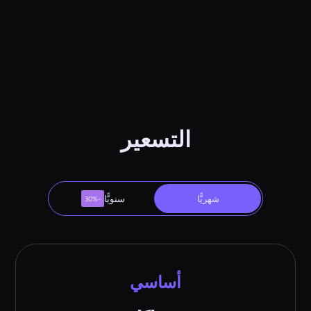
التسعير
شهريًّا
سنويًّا
-30%
أساسي