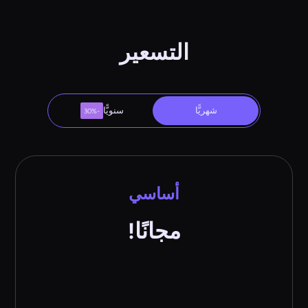
التسعير
شهريًّا
سنويًّا
-30%
أساسي
مجانًا!