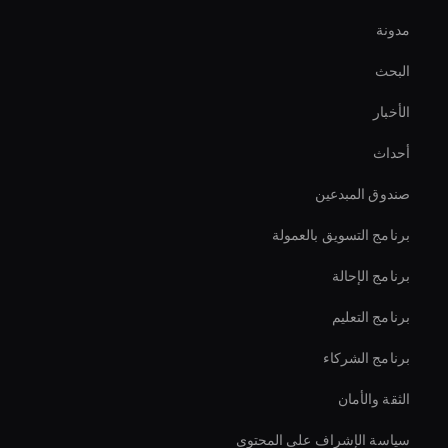
مدونة
محرر فيديو الشركات بالذكاء الاصطناعي
البحث
Interactive Ai Assistant For Websites
الأخبار
العرض التوضيحي لصانع الفيديو بالذكاء الاصطناعي
أحداث
محرر فيديو رياضي بتقنية الذكاء الاصطناعي
صندوق المبدعين
How To Create A Live Ai Avatar
برنامج التسويق بالعمولة
برنامج الإحالة
برنامج التعليم
برنامج الشركاء
الثقة والأمان
سياسة الإشراف على المحتوى