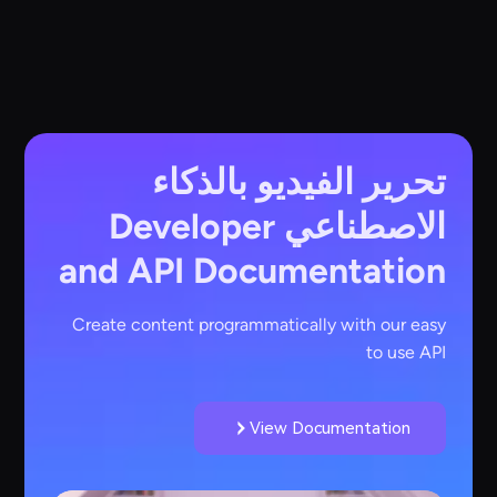
تحرير الفيديو بالذكاء
الاصطناعي
Developer
and API Documentation
Create content programmatically with our easy
to use API
View Documentation