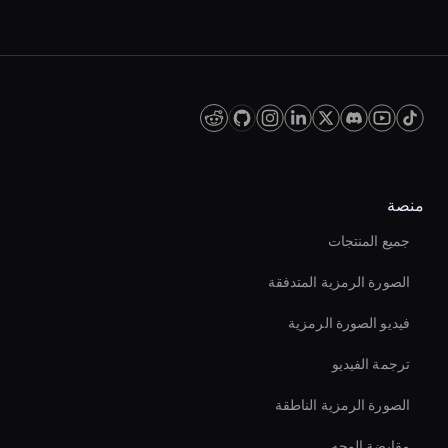
industry standards for data protection and
Yes, many AI video cropping tools offer
privacy.
customization options, allowing you to set
preferences for cropping parameters, aspect
ratios, and focus areas. This flexibility enables
you to tailor the cropping process to meet the
specific requirements of your project.
منصة
جميع المنتجات
الصورة الرمزية المتدفقة
فيديو الصورة الرمزية
ترجمة الفيديو
الصورة الرمزية الناطقة
مقايضة الوجه