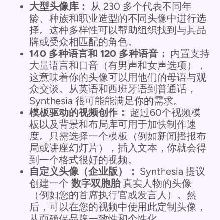
大型头像库：
从 230 多个代表不同年
龄、种族和职业造型的不同头像中进行选
择。这种多样性可以帮助组织找到与其品
牌或受众相匹配的角色。
140 多种语言和 120 多种语音：
内置支持
大量语言和口音（有男声和女声选项），
这意味着你的头像可以用他们的母语与观
众交谈。从英语和西班牙语到普通话，
Synthesia 很可能能满足你的需求。
模板驱动的视频创作：
超过60个视频模
板以及背景和布局库可用于加快制作速
度。只需选择一个模板（例如新闻播报布
局或讲座幻灯片），插入文本，你就会得
到一个格式很好的视频。
自定义头像（企业版）：
Synthesia 提议
创建一个
数字双胞胎
真实人物的头像
（例如您的首席执行官或发言人）。然
后，可以在您的视频中使用此定制头像，
从而确保品牌一致性和个性化。