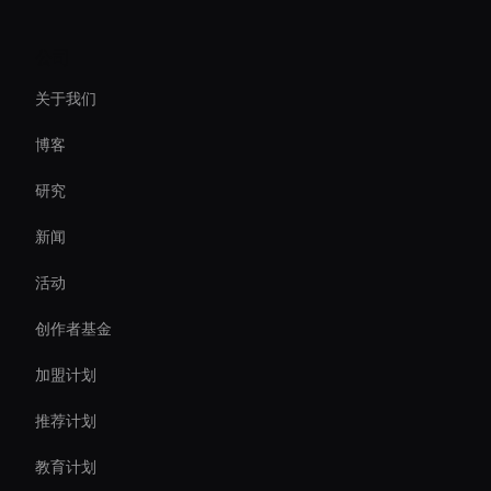
Live Avatar For Streaming
公司
Ai-Powered Digital Assistant
关于我们
Holographic Display Ai
博客
AI 企业视频编辑器
研究
Digital Twin For Meetings
新闻
Self-Learning Ai Avatar
活动
Ai Avatar For Video Calls
创作者基金
Ai Avatar For Business
加盟计划
推荐计划
教育计划