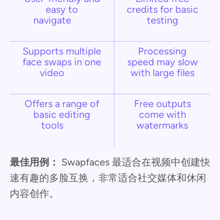
easy to
credits for basic
navigate
testing
Supports multiple
Processing
face swaps in one
speed may slow
video
with large files
Offers a range of
Free outputs
basic editing
come with
tools
watermarks
最佳用例：
Swapfaces 最适合在视频中创建快
速有趣的多脸互换，非常适合社交媒体和休闲
内容创作。