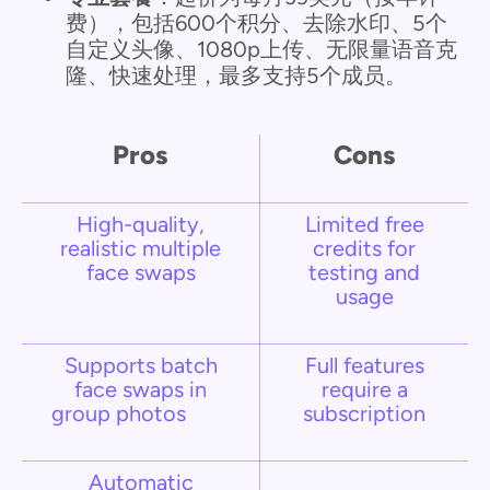
费），包括600个积分、去除水印、5个
自定义头像、1080p上传、无限量语音克
隆、快速处理，最多支持5个成员。
Pros
Cons
High-quality,
Limited free
realistic multiple
credits for
face swaps
testing and
usage
Supports batch
Full features
face swaps in
require a
group photos
subscription
Automatic