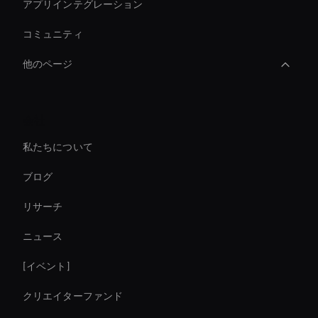
アプリインテグレーション
コミュニティ
他のページ
AI ビデオアスペクト比
会社
Financial Services Ai Avatar
私たちについて
Hr Ai Avatar
ブログ
Enterprise Ai Avatar Solutions
リサーチ
AI ビデオチャットボットソリューション
ニュース
Meeting Avatar
[イベント]
How To Create A Live Ai Avatar
クリエイターファンド
Live Ai Presenter