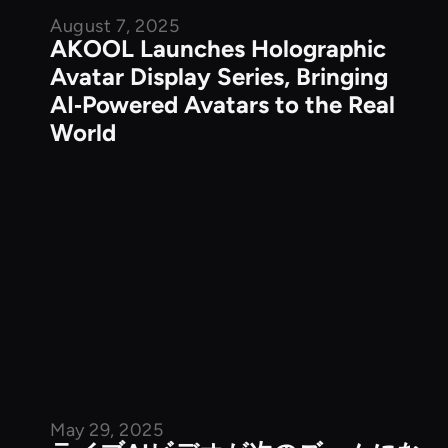
August 7, 2025
企業ニュース
AKOOL Launches Holographic
Avatar Display Series, Bringing
AI‑Powered Avatars to the Real
World
May 29, 2025
公開記事