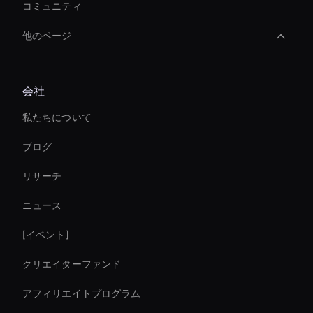
コミュニティ
他のページ
3d Holographic Avatar
会社
Autonomous Ai Avatar
私たちについて
Ai Avatar For Education
ブログ
AI ビデオアスペクト比
リサーチ
AI ビデオアップスケーラーツール
ニュース
Ai Avatar Conferencing
[イベント]
AI ビデオエフェクトツール
クリエイターファンド
Digital Twin For Meetings
アフィリエイトプログラム