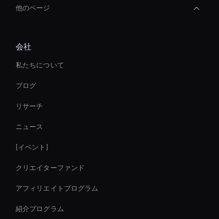
他のページ
3d Holographic Avatar
会社
Virtual Assistant For Business
私たちについて
Ai Avatar In Retail
ブログ
interactive hologram
リサーチ
eコマームの売り上げを即座に増やす
ニュース
Ai Agent For Automation
[イベント]
Enterprise Solutions For Ai Avatars
クリエイターファンド
AI ビデオアップスケーラーツール
アフィリエイトプログラム
紹介プログラム