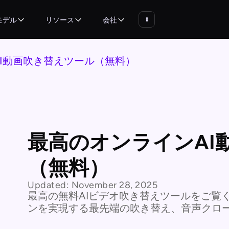
モデル
リソース
会社
I動画吹き替えツール（無料）
最高のオンラインAI
（無料）
Updated:
November 28, 2025
最高の無料AIビデオ吹き替えツールをご覧
ンを実現する最先端の吹き替え、音声クロ