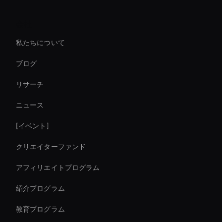
AI ビデオ文字起こしツール
会社
Live Cam Ai Avatar
私たちについて
Virtual Camera Ai
ブログ
Ai Avatar For Corporate
リサーチ
Meeting Avatar
ニュース
Real-Time Ai Avatar
[イベント]
Ai Avatar Live Chat
クリエイターファンド
Interactive Ai Avatar
アフィリエイトプログラム
紹介プログラム
教育プログラム