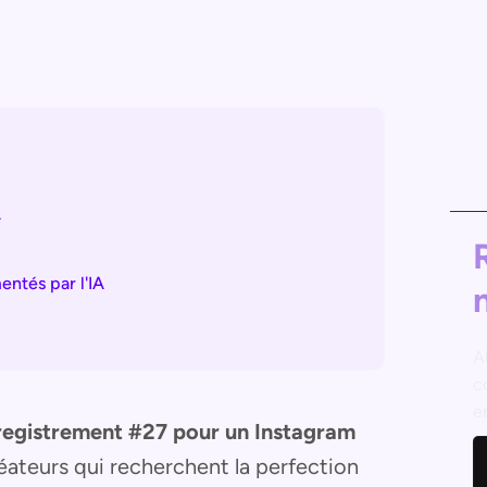
A
entés par l'IA
A
c
e
nregistrement #27 pour un Instagram
réateurs qui recherchent la perfection