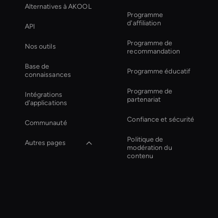
Alternatives à AKOOL
Programme
d'affiliation
API
Programme de
Nos outils
recommandation
Base de
Programme éducatif
connaissances
Programme de
Intégrations
partenariat
d'applications
Confiance et sécurité
Communauté
Politique de
Autres pages
modération du
contenu
Zoom Ai Avatar
Digital Twin For
Meetings
Autonomous Ai