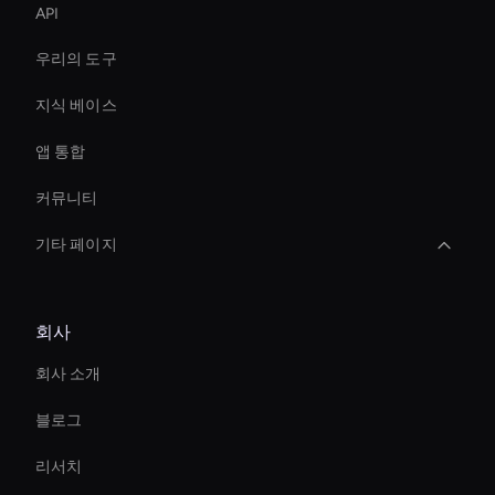
API
우리의 도구
지식 베이스
앱 통합
커뮤니티
기타 페이지
Interactive Ai Assistant For Websites
회사
AI 페이스 스왑 툴
회사 소개
AI 비디오 편집 도구
블로그
AI 비디오 노이즈 제거 도구
리서치
Create Digital Human For Marketing Campaigns