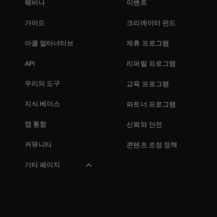
웨비나
이벤트
가이드
크리에이터 펀드
아쿨 얼터너티브
제휴 프로그램
API
리퍼럴 프로그램
우리의 도구
교육 프로그램
지식 베이스
파트너 프로그램
앱 통합
신뢰와 안전
커뮤니티
콘텐츠 조정 정책
기타 페이지
Virtual Assistant For
Business
How To Create A Live