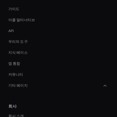
가이드
아쿨 얼터너티브
API
우리의 도구
지식 베이스
앱 통합
커뮤니티
기타 페이지
Real-Time Virtual Human
회사
Agentic Ai For Customer Support
회사 소개