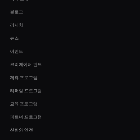
Ai Avatar Conferencing
블로그
Agentic Ai Avatar
리서치
conversational ai avatar
뉴스
How To Create A Live Ai Avatar
이벤트
AI 비디오 스태빌라이저 도구
크리에이터 펀드
3d Holographic Avatar
제휴 프로그램
리퍼럴 프로그램
교육 프로그램
파트너 프로그램
신뢰와 안전