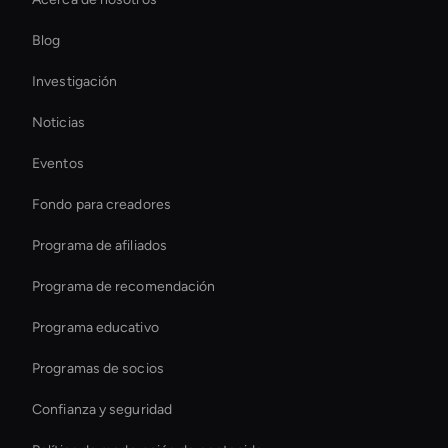
Live Cam Ai Avatar
Blog
Virtual Camera Ai
Investigación
Virtual Spokesperson For Branding
Noticias
Virtual Reality Avatar
Eventos
Ai Avatar For Zoom Meetings
Fondo para creadores
Smart Ai Avatar
Programa de afiliados
Programa de recomendación
Programa educativo
Programas de socios
Confianza y seguridad