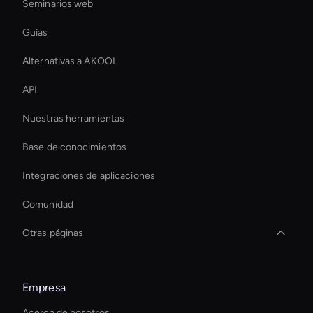
Seminarios web
Guías
Alternativas a AKOOL
API
Nuestras herramientas
Base de conocimientos
Integraciones de aplicaciones
Comunidad
Otras páginas
Autonomous Ai Avatar
Empresa
Holographic Ai Avatar
Acerca de nosotros