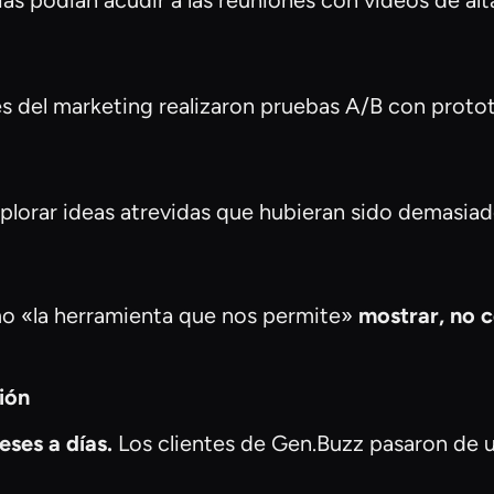
as podían acudir a las reuniones con vídeos de alta
s del marketing realizaron pruebas A/B con prototi
lorar ideas atrevidas que hubieran sido demasiad
mo «la herramienta que nos permite»
mostrar, no c
ión
ses a días.
Los clientes de Gen.Buzz pasaron de un