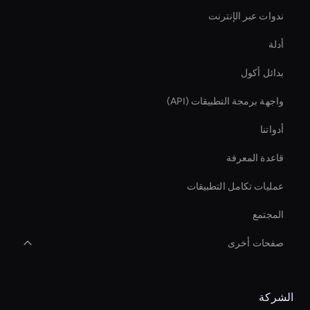
ندوات عبر الإنترنت
أدلة
بدائل أكول
واجهة برمجة التطبيقات (API)
أدواتنا
قاعدة المعرفة
عمليات تكامل التطبيقات
المجتمع
صفحات أخرى
Virtual Events Ai Avatar
الشركة
Virtual Spokesperson For Branding