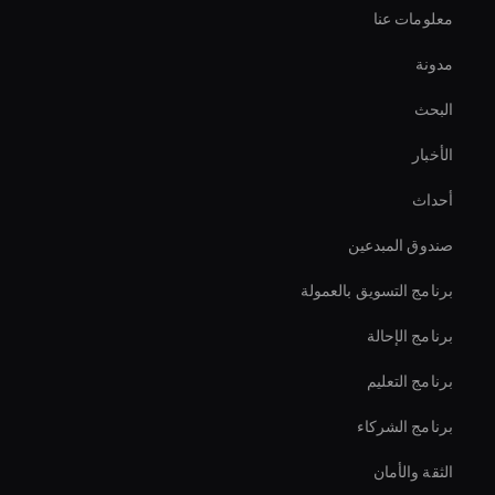
معلومات عنا
Interactive Product Demo Ai
مدونة
نسبة أبعاد الفيديو بالذكاء الاصطناعي
البحث
Zoom Ai Avatar
الأخبار
محرر مقاطع الفيديو بالذكاء الاصطناعي
أحداث
Ai-Powered Digital Assistant
صندوق المبدعين
أداة تحرير الفيديو بالذكاء الاصطناعي
برنامج التسويق بالعمولة
برنامج الإحالة
برنامج التعليم
برنامج الشركاء
الثقة والأمان