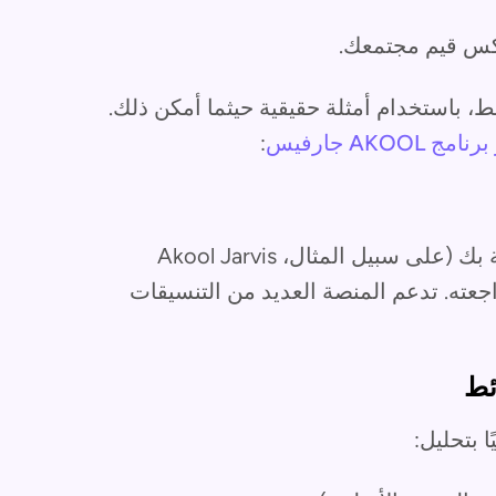
كس قيم مجتمعك.
ط، باستخدام أمثلة حقيقية حيثما أمكن ذلك.
مج AKOOL جارفيس
:
قم بتسجيل الدخول إلى منصة الإشراف الخاصة بك (على سبيل المثال، Akool Jarvis
يد مراجعته. تدعم المنصة العديد من التنسيقات
 بتحليل: