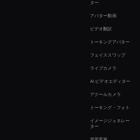
ター
アバター動画
ビデオ翻訳
トーキングアバター
フェイススワップ
ライブカメラ
AI ビデオエディター
アクールカメラ
トーキング・フォト
イメージジェネレー
ター
背景変更