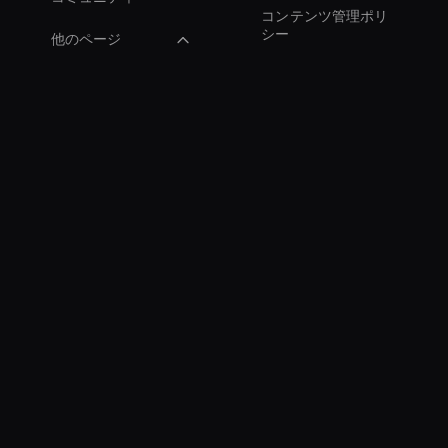
コンテンツ管理ポリ
シー
他のページ
AI ビデオアスペクト
比
AI ビデオスピードチ
ェンジャー
AI トレーニング動画
の作成
Virtual Spokesperson
For Branding
Interactive Product
Demo Ai
Digital Twin For
Meetings
Zoom Ai Avatar