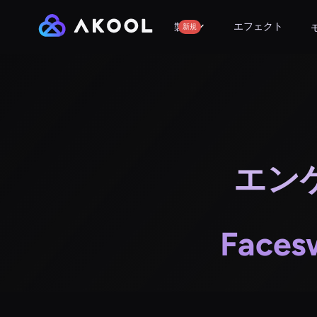
エフェクト
製品
新規
エン
Fac