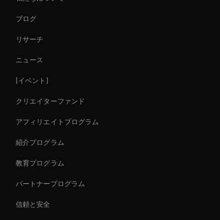
interactive hologram
ブログ
Zoom Ai Avatar
リサーチ
AI ビデオスピードチェンジャー
ニュース
Virtual Spokesperson For Branding
[イベント]
Real-Time Face Swap Ai
クリエイターファンド
Ai Avatar For E-Commerce
アフィリエイトプログラム
紹介プログラム
教育プログラム
パートナープログラム
信頼と安全