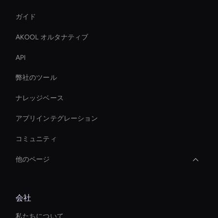
ガイド
AKOOL オルタナティブ
API
弊社のツール
ナレッジベース
アプリインテグレーション
コミュニティ
他のページ
AI ビデオミームジェネレーター
会社
AI ビデオ字幕ジェネレーター
私たちについて