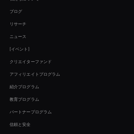
AI コーポレートビデオエディター
ブログ
AI ビデオクロッピングツール
リサーチ
Ai Avatar Live Chat
ニュース
Real-Time Ai Video
[イベント]
Holographic Avatar For Retail Stores
クリエイターファンド
Ai Agent For Automation
アフィリエイトプログラム
紹介プログラム
教育プログラム
パートナープログラム
信頼と安全