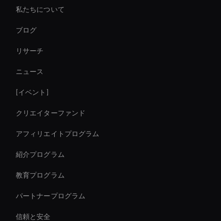
私たちについて
Live Cam Ai Avatar
ブログ
AI ビデオ編集ツール
リサーチ
Virtual Spokesperson For Branding
ニュース
Ai Avatar For Marketing
[イベント]
Ai Avatar For Corporate
クリエイターファンド
3d Holographic Avatar
アフィリエイトプログラム
紹介プログラム
教育プログラム
パートナープログラム
信頼と安全