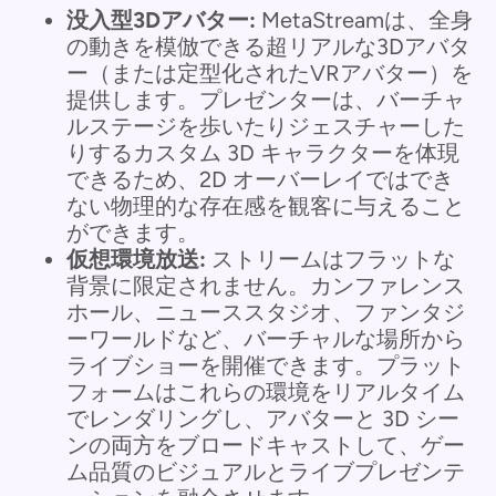
没入型3Dアバター:
MetaStreamは、全身
の動きを模倣できる超リアルな3Dアバタ
ー（または定型化されたVRアバター）を
提供します。プレゼンターは、バーチャ
ルステージを歩いたりジェスチャーした
りするカスタム 3D キャラクターを体現
できるため、2D オーバーレイではでき
ない物理的な存在感を観客に与えること
ができます。
仮想環境放送:
ストリームはフラットな
背景に限定されません。カンファレンス
ホール、ニューススタジオ、ファンタジ
ーワールドなど、バーチャルな場所から
ライブショーを開催できます。プラット
フォームはこれらの環境をリアルタイム
でレンダリングし、アバターと 3D シー
ンの両方をブロードキャストして、ゲー
ム品質のビジュアルとライブプレゼンテ