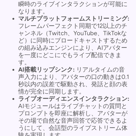
瞬時のライブインタラクションが可能に
なります。
マルチプラットフォームストリーミング:
フレームパーフェクト同期で12以上のチ
ャンネル（Twitch、YouTube、TikTokな
ど）に同時にブロードキャストするため
の組み込みエンジンにより、AIアバター
を一度にどこにでもライブ配信できま
す。
AI搭載リップシンク:
リアルタイムの音
声入力により、アバターの口の動きは0.1
秒以内の誤差で駆動され、発話と顔の表
情が完全に同期します。
ライブオーディエンスインタラクション:
AIモジュールはライブチャットの質問と
プロンプトを即座に解析し、アバターが
その場で自然な音声回答で応答できるよ
うにして、会話型のライブストリーム体
験を実現します。