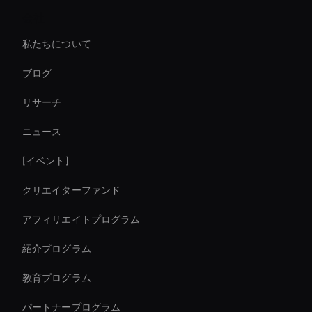
会社
Enterprise Ai Avatar Solutions
私たちについて
Ai Avatar For Training
ブログ
Live Streaming Avatar
リサーチ
Streaming Ai Avatar For Youtube
ニュース
AI コーポレートビデオエディター
[イベント]
Ai Avatar For Education
クリエイターファンド
AI ビデオノイズ除去ツール
アフィリエイトプログラム
紹介プログラム
教育プログラム
パートナープログラム