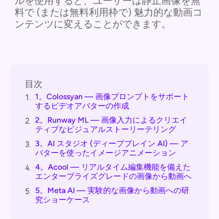
ルを使用すると、ユーザーは静止画像を無
料で (または無料利用枠で) 魅力的な動画コ
ンテンツに変えることができます。
目次
1。Colossyan — 画像プロンプトをサポート
1.
するビデオアバターの作成
2。Runway ML — 画像入力によるクリエイ
2.
ティブなビジュアルストーリーテリング
3。AI スタジオ (ディープブレイン AI) — ア
3.
バターを使ったイメージアニメーション
4。Acool — リアルタイム編集機能を備えた
4.
エンタープライズグレードの画像から動画へ
5。Meta AI — 実験的な画像から動画への研
5.
究ショーケース